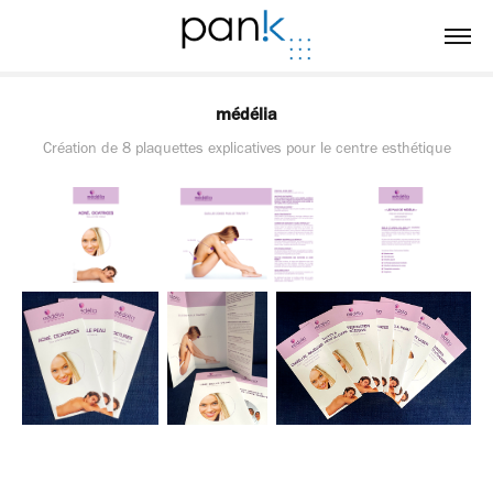
médélia
Création de 8 plaquettes explicatives pour le centre esthétique